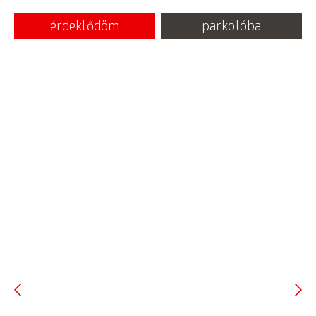
érdeklődöm
parkolóba