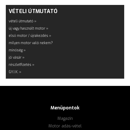
VÉTELI ÚTMUTATÓ
vételi útmutató »
új vagy használt motor »
első motor / újrakezdés »
milyen motor való nekem?
minőség »
jó vásár »
részletfizetés »
GY.I.K. »
Menüpontok
Magazin
Motor adás-vétel