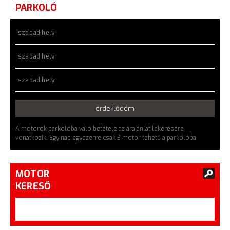
PARKOLÓ
szabad hely
szabad hely
szabad hely
érdeklődöm
A motorok parkolóba való betétele az árajánlat lekérésére
vonatkozik. Egy nap egyszerre csak 3 motor tehető a parkolóba.
MOTOR
KERESŐ