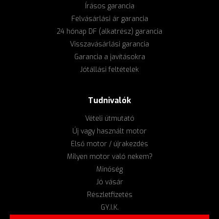
Írásos garancia
Felvásárlási ár garancia
24 hónap DF (alkatrész) garancia
Visszavásárlási garancia
Garancia a javításokra
Jótállási feltételek
Tudnivalók
Vételi útmutató
Új vagy használt motor
Első motor / újrakezdés
Milyen motor való nekem?
Minőség
Jó vásár
Részletfizetés
GY.I.K.