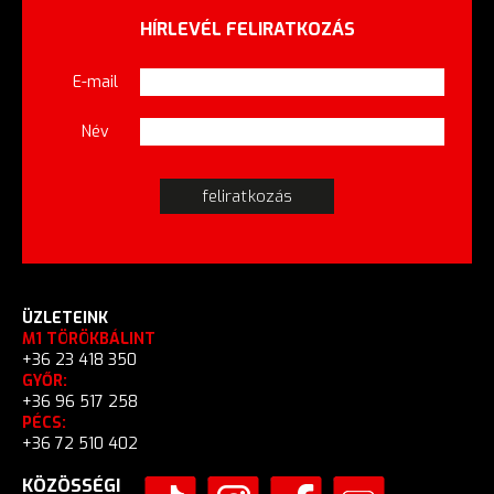
HÍRLEVÉL FELIRATKOZÁS
E-mail
Név
ÜZLETEINK
M1 TÖRÖKBÁLINT
+36 23 418 350
GYŐR:
+36 96 517 258
PÉCS:
+36 72 510 402
KÖZÖSSÉGI