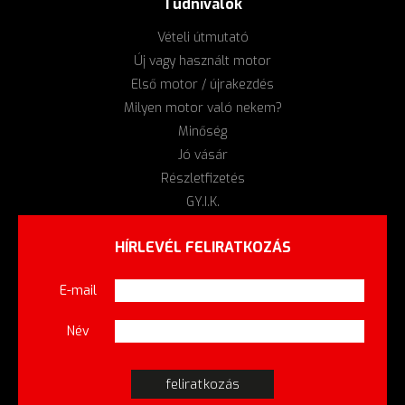
Tudnivalók
Vételi útmutató
Új vagy használt motor
Első motor / újrakezdés
Milyen motor való nekem?
Minőség
Jó vásár
Részletfizetés
GY.I.K.
HÍRLEVÉL FELIRATKOZÁS
E-mail
Név