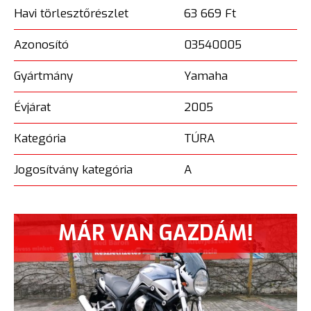
Havi törlesztőrészlet
63 669 Ft
Azonosító
03540005
Gyártmány
Yamaha
Évjárat
2005
Kategória
TÚRA
Jogosítvány kategória
A
MÁR VAN GAZDÁM!