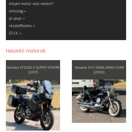
milyen motor való nekem?
minőség »
jó vásár »
részletfizetés »
GY.I.K. »
Hasonló motorok:
Yamaha XT1200 Z SUPER TÉNÉRÉ
Yamaha XVS 1100A DRAG STAR
(2017)
(2005)