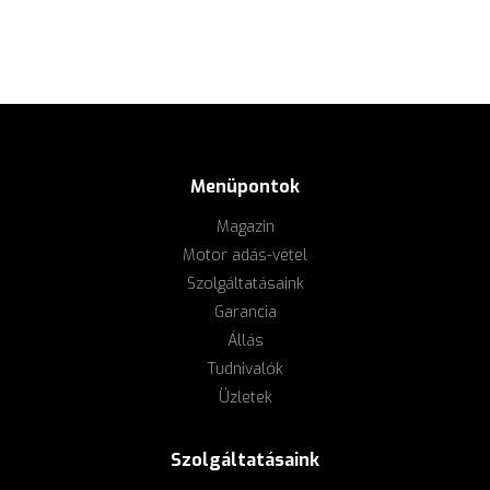
Menüpontok
Magazin
Motor adás-vétel
Szolgáltatásaink
Garancia
Állás
Tudnivalók
Üzletek
Szolgáltatásaink