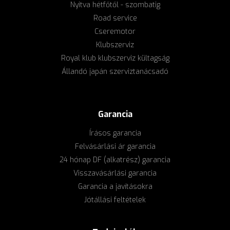
Nyitva hétfőtől - szombatig
Road service
Cseremotor
Klubszerviz
Royal klub klubszerviz kültagság
Állandó japán szerviztanácsadó
Garancia
Írásos garancia
Felvásárlási ár garancia
24 hónap DF (alkatrész) garancia
Visszavásárlási garancia
Garancia a javításokra
Jótállási feltételek