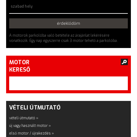
szabad hely
érdeklődöm
A motorok parkolóba való betétele az árajánlat lekérésére
vonatkozik. Egy nap egyszerre csak 3 motor tehető a parkolóba.
MOTOR
KERESŐ
VÉTELI ÚTMUTATÓ
vételi útmutató »
új vagy használt motor »
első motor / újrakezdés »