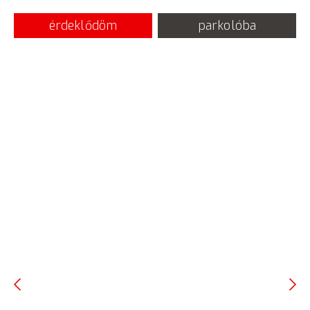
érdeklődöm
parkolóba