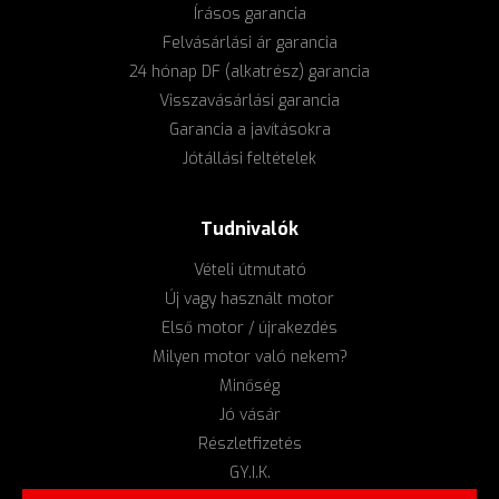
Írásos garancia
Felvásárlási ár garancia
24 hónap DF (alkatrész) garancia
Visszavásárlási garancia
Garancia a javításokra
Jótállási feltételek
Tudnivalók
Vételi útmutató
Új vagy használt motor
Első motor / újrakezdés
Milyen motor való nekem?
Minőség
Jó vásár
Részletfizetés
GY.I.K.