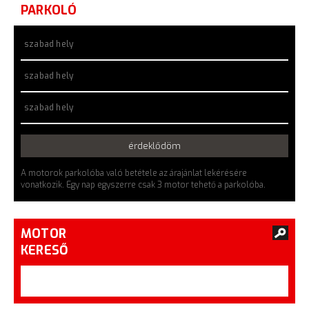
PARKOLÓ
szabad hely
szabad hely
szabad hely
érdeklődöm
A motorok parkolóba való betétele az árajánlat lekérésére
vonatkozik. Egy nap egyszerre csak 3 motor tehető a parkolóba.
MOTOR
KERESŐ