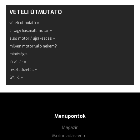
VÉTELI ÚTMUTATÓ
vételi útmutató »
új vagy használt motor »
első motor / újrakezdés »
milyen motor való nekem?
minőség »
jó vásár »
részletfizetés »
GY.I.K. »
Menüpontok
Magazin
Motor adás-vétel