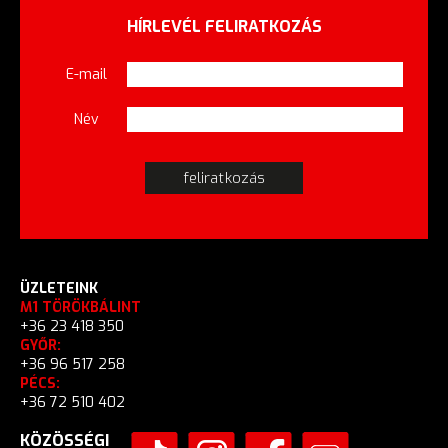
HÍRLEVÉL FELIRATKOZÁS
E-mail
Név
ÜZLETEINK
M1 TÖRÖKBÁLINT
+36 23 418 350
GYŐR:
+36 96 517 258
PÉCS:
+36 72 510 402
KÖZÖSSÉGI