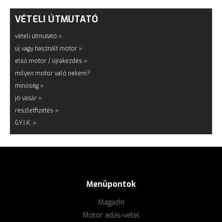
VÉTELI ÚTMUTATÓ
vételi útmutató »
új vagy használt motor »
első motor / újrakezdés »
milyen motor való nekem?
minőség »
jó vásár »
részletfizetés »
GY.I.K. »
Menüpontok
Magazin
Motor adás-vétel