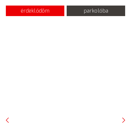
érdeklődöm
parkolóba