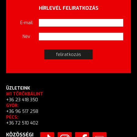
HÍRLEVÉL FELIRATKOZÁS
E-mail
Név
ÜZLETEINK
M1 TÖRÖKBÁLINT
+36 23 418 350
GYŐR:
+36 96 517 258
PÉCS:
+36 72 510 402
KÖZÖSSÉGI