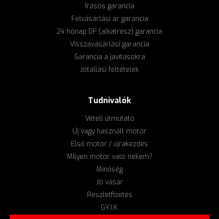
Írásos garancia
Felvásárlási ár garancia
24 hónap DF (alkatrész) garancia
Visszavásárlási garancia
Garancia a javításokra
Jótállási feltételek
Tudnivalók
Vételi útmutató
Új vagy használt motor
Első motor / újrakezdés
Milyen motor való nekem?
Minőség
Jó vásár
Részletfizetés
GY.I.K.