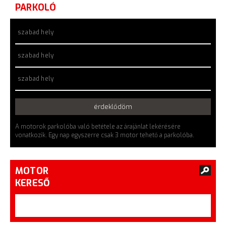
PARKOLÓ
szabad hely
szabad hely
szabad hely
érdeklődöm
A motorok parkolóba való betétele az árajánlat lekérésére
vonatkozik. Egy nap egyszerre csak 3 motor tehető a parkolóba.
MOTOR
KERESŐ