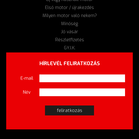
Első motor / újrakezdés
Milyen motor való nekem?
Minőség
Jó vásár
Részletfizetés
GY.I.K.
HÍRLEVÉL FELIRATKOZÁS
E-mail
Név