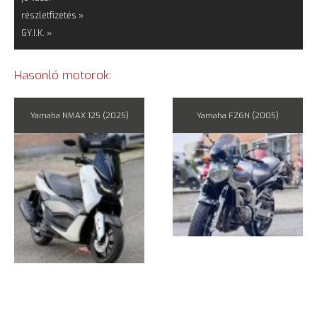
részletfizetés »
GY.I.K. »
Hasonló motorok:
Yamaha NMAX 125 (2025)
Yamaha FZ6N (2005)