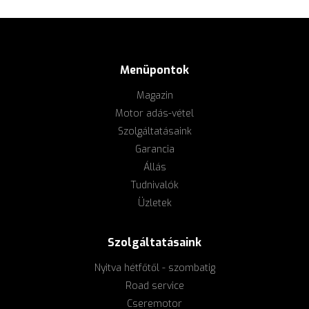
Menüpontok
Magazin
Motor adás-vétel
Szolgáltatásaink
Garancia
Állás
Tudnivalók
Üzletek
Szolgáltatásaink
Nyitva hétfőtől - szombatig
Road service
Cseremotor