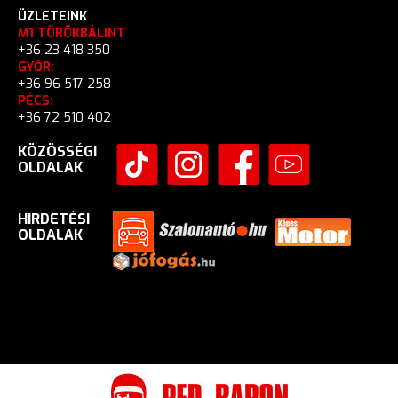
ÜZLETEINK
M1 TÖRÖKBÁLINT
+36 23 418 350
GYŐR:
+36 96 517 258
PÉCS:
+36 72 510 402
KÖZÖSSÉGI
OLDALAK
HIRDETÉSI
OLDALAK