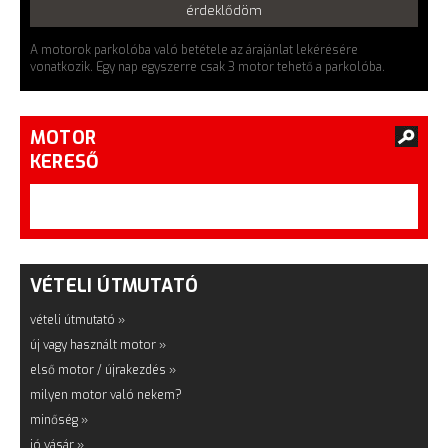
érdeklődöm
A motorok parkolóba való betétele az árajánlat lekérésére
vonatkozik. Egy nap egyszerre csak 3 motor tehető a parkolóba.
MOTOR
KERESŐ
VÉTELI ÚTMUTATÓ
vételi útmutató »
új vagy használt motor »
első motor / újrakezdés »
milyen motor való nekem?
minőség »
jó vásár »