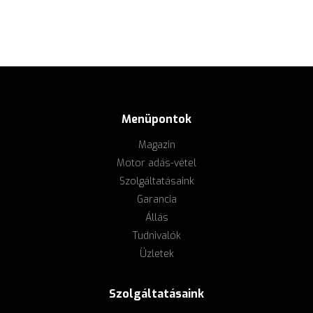
Menüpontok
Magazin
Motor adás-vétel
Szolgáltatásaink
Garancia
Állás
Tudnivalók
Üzletek
Szolgáltatásaink