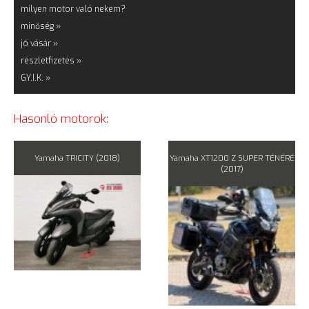
milyen motor való nekem?
minőség »
jó vásár »
részletfizetés »
GY.I.K. »
Hasonló motorok:
Yamaha TRICITY (2018)
Yamaha XT1200 Z SUPER TÉNÉRÉ
(2017)