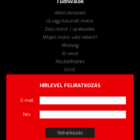
Tudnivalók
Vételi útmutató
Új vagy használt motor
Első motor / újrakezdés
Milyen motor való nekem?
Minőség
Jó vásár
Részletfizetés
GY.I.K.
HÍRLEVÉL FELIRATKOZÁS
E-mail
Név