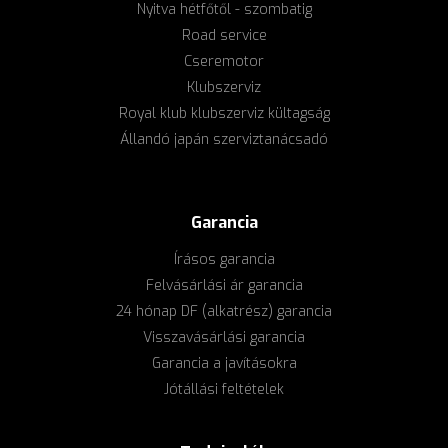
Nyitva hétfőtől - szombatig
Road service
Cseremotor
Klubszerviz
Royal klub klubszerviz kültagság
Állandó japán szerviztanácsadó
Garancia
Írásos garancia
Felvásárlási ár garancia
24 hónap DF (alkatrész) garancia
Visszavásárlási garancia
Garancia a javításokra
Jótállási feltételek