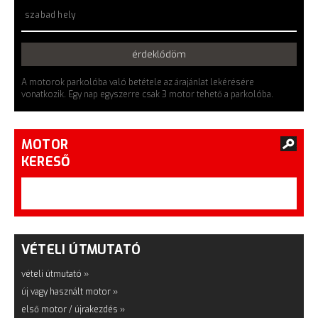
szabad hely
érdeklődöm
A motorok parkolóba való betétele az árajánlat lekérésére
vonatkozik. Egy nap egyszerre csak 3 motor tehető a parkolóba.
MOTOR
KERESŐ
VÉTELI ÚTMUTATÓ
vételi útmutató »
új vagy használt motor »
első motor / újrakezdés »