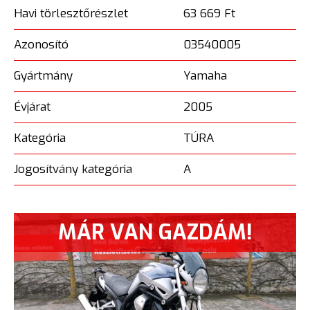
Havi törlesztőrészlet
63 669 Ft
Azonosító
03540005
Gyártmány
Yamaha
Évjárat
2005
Kategória
TÚRA
Jogosítvány kategória
A
MÁR VAN GAZDÁM!