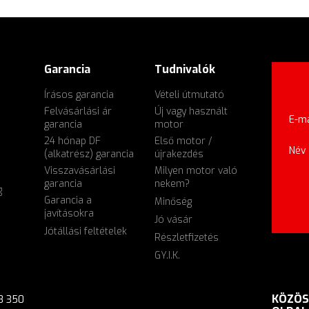
Garancia
Tudnivalók
Írásos garancia
Vételi útmutató
Felvásárlási ár
Új vagy használt
E-ma
garancia
motor
24 hónap DF
Első motor /
Név
(alkatrész) garancia
újrakezdés
Visszavásárlási
Milyen motor való
garancia
nekem?
g
Garancia a
Minőség
javításokra
Jó vásár
Jótállási feltételek
Részletfizetés
GY.I.K.
KÖZÖS
8 350