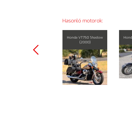
Hasonló motorok:
Honda CBR125 (2011)
Honda VT750 Shadow
Hond
(2000)