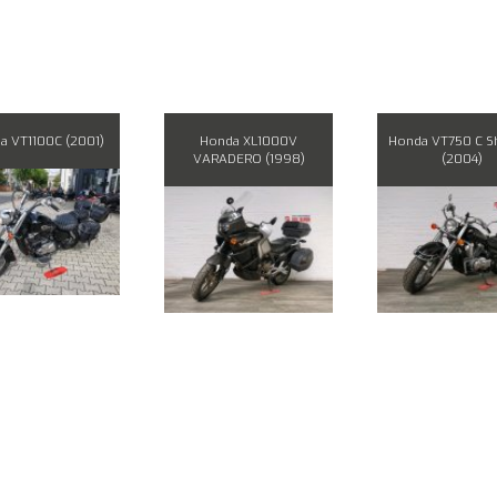
a VT1100C (2001)
Honda XL1000V
Honda VT750 C 
VARADERO (1998)
(2004)