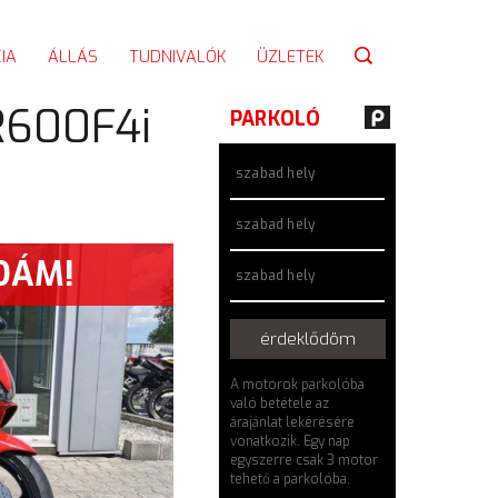
IA
ÁLLÁS
TUDNIVALÓK
ÜZLETEK
R600F4i
PARKOLÓ
szabad hely
szabad hely
DÁM!
szabad hely
érdeklődöm
A motorok parkolóba
való betétele az
árajánlat lekérésére
vonatkozik. Egy nap
egyszerre csak 3 motor
tehető a parkolóba.