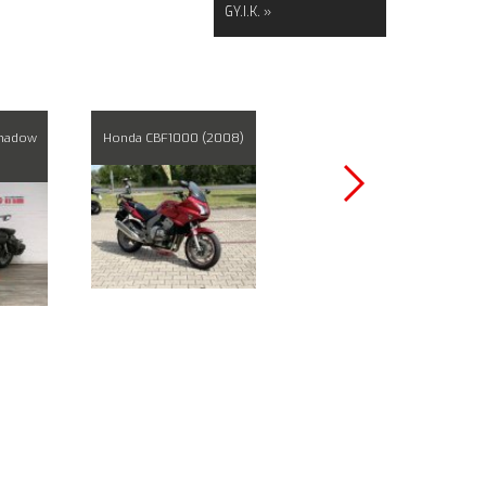
GY.I.K. »
Shadow
Honda CBF1000 (2008)
Honda CB500 (1997)