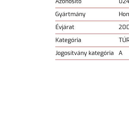
Azonosító
02
Gyártmány
Hon
Évjárat
20
Kategória
TÚ
Jogosítvány kategória
A