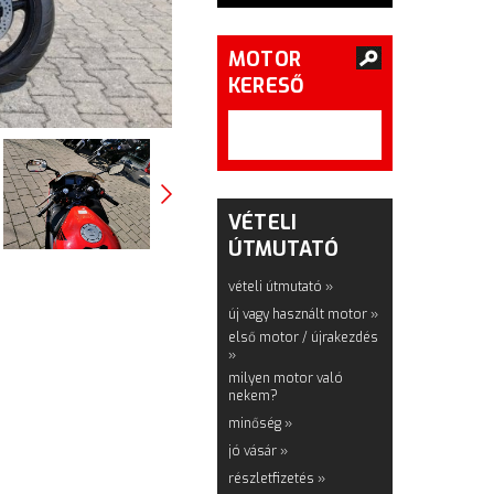
MOTOR
KERESŐ
VÉTELI
ÚTMUTATÓ
vételi útmutató »
új vagy használt motor »
első motor / újrakezdés
»
milyen motor való
nekem?
minőség »
jó vásár »
részletfizetés »