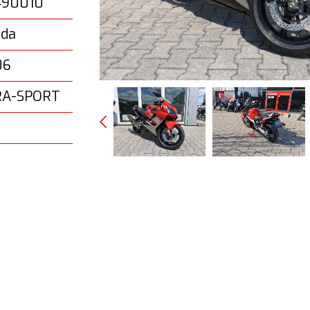
490010
da
06
RA-SPORT