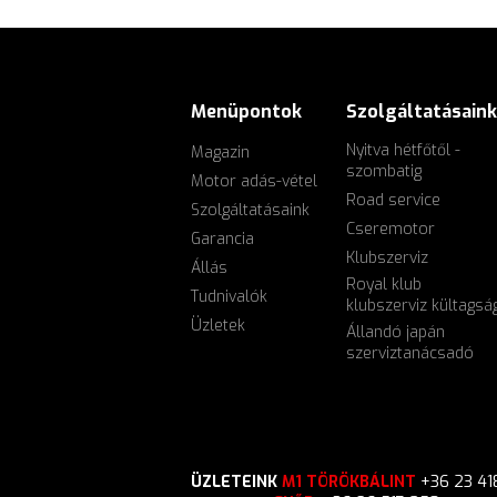
Menüpontok
Szolgáltatásaink
Nyitva hétfőtől -
Magazin
szombatig
Motor adás-vétel
Road service
Szolgáltatásaink
Cseremotor
Garancia
Klubszerviz
Állás
Royal klub
Tudnivalók
klubszerviz kültagsá
Üzletek
Állandó japán
szerviztanácsadó
ÜZLETEINK
M1 TÖRÖKBÁLINT
+36 23 41