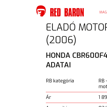
MAG
KORÁBBI TÚRÁINK
ELADÓ MOTOR
(2006)
HONDA CBR600F4
ADATAI
RB kategória
RB 
mot
Ár
1 8