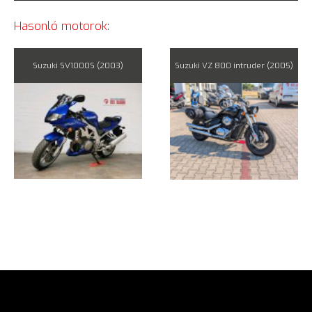
Hasonló motorok:
Suzuki SV1000S (2003)
Suzuki VZ 800 intruder (2005)