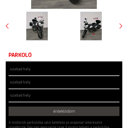
PARKOLÓ
szabad hely
szabad hely
szabad hely
érdeklődöm
A motorok parkolóba való betétele az árajánlat lekérésére
vonatkozik. Egy nap egyszerre csak 3 motor tehető a parkolóba.