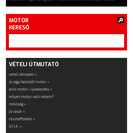
MOTOR
KERESŐ
VÉTELI ÚTMUTATÓ
vételi útmutató »
új vagy használt motor »
első motor / újrakezdés »
milyen motor való nekem?
minőség »
jó vásár »
részletfizetés »
GY.I.K. »