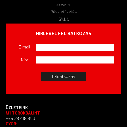
Jó vásár
Részletfizetés
GY.I.K.
HÍRLEVÉL FELIRATKOZÁS
E-mail
Név
ÜZLETEINK
M1 TÖRÖKBÁLINT
+36 23 418 350
GYŐR: