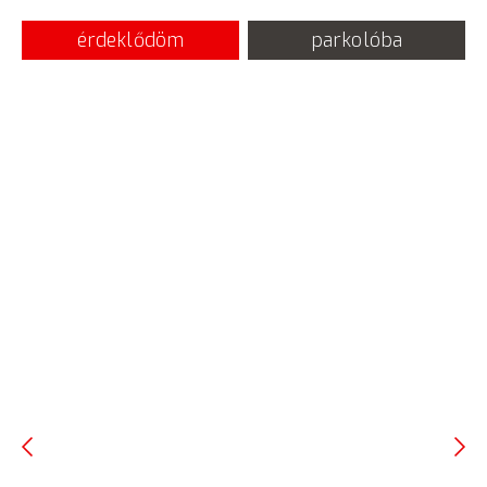
érdeklődöm
parkolóba