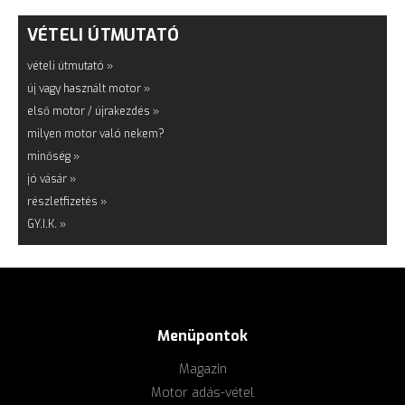
VÉTELI ÚTMUTATÓ
vételi útmutató »
új vagy használt motor »
első motor / újrakezdés »
milyen motor való nekem?
minőség »
jó vásár »
részletfizetés »
GY.I.K. »
Menüpontok
Magazin
Motor adás-vétel