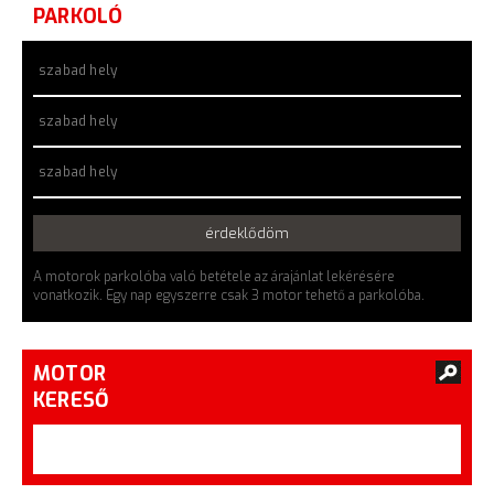
PARKOLÓ
szabad hely
szabad hely
szabad hely
érdeklődöm
A motorok parkolóba való betétele az árajánlat lekérésére
vonatkozik. Egy nap egyszerre csak 3 motor tehető a parkolóba.
MOTOR
KERESŐ