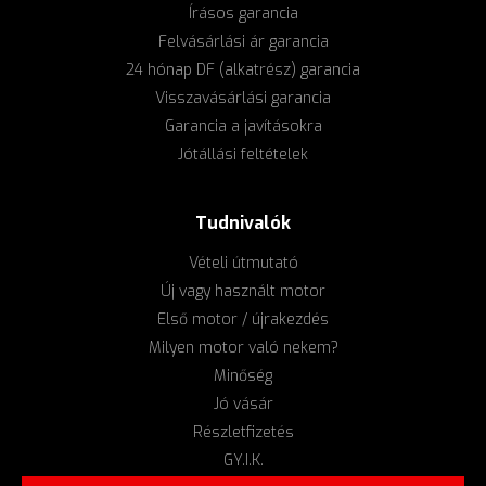
Írásos garancia
Felvásárlási ár garancia
24 hónap DF (alkatrész) garancia
Visszavásárlási garancia
Garancia a javításokra
Jótállási feltételek
Tudnivalók
Vételi útmutató
Új vagy használt motor
Első motor / újrakezdés
Milyen motor való nekem?
Minőség
Jó vásár
Részletfizetés
GY.I.K.