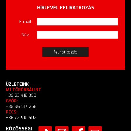
HÍRLEVÉL FELIRATKOZÁS
E-mail
Név
ÜZLETEINK
M1 TÖRÖKBÁLINT
+36 23 418 350
GYŐR:
+36 96 517 258
PÉCS:
+36 72 510 402
KÖZÖSSÉGI