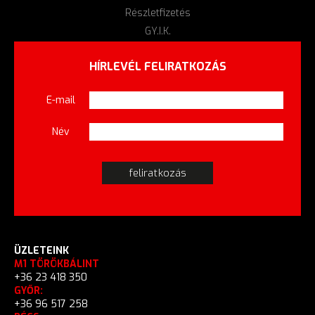
Részletfizetés
GY.I.K.
HÍRLEVÉL FELIRATKOZÁS
E-mail
Név
ÜZLETEINK
M1 TÖRÖKBÁLINT
+36 23 418 350
GYŐR:
+36 96 517 258