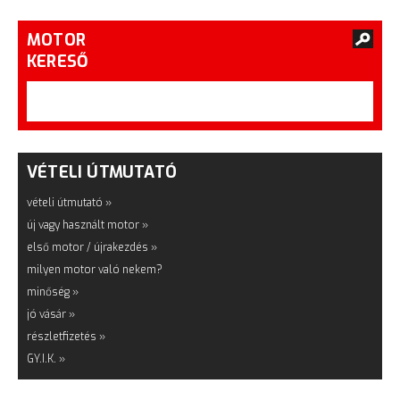
MOTOR
KERESŐ
VÉTELI ÚTMUTATÓ
vételi útmutató »
új vagy használt motor »
első motor / újrakezdés »
milyen motor való nekem?
minőség »
jó vásár »
részletfizetés »
GY.I.K. »