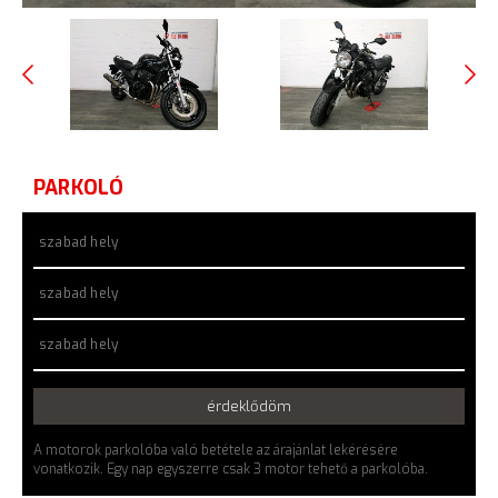
PARKOLÓ
szabad hely
szabad hely
szabad hely
érdeklődöm
A motorok parkolóba való betétele az árajánlat lekérésére
vonatkozik. Egy nap egyszerre csak 3 motor tehető a parkolóba.