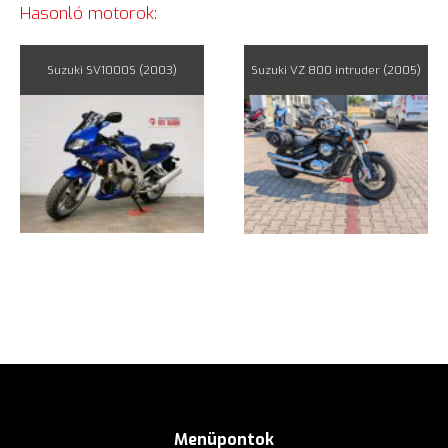
Hasonló motorok:
Suzuki SV1000S (2003)
Suzuki VZ 800 intruder (2005)
Menüpontok