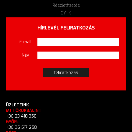
Részletfizetés
GY.I.K.
HÍRLEVÉL FELIRATKOZÁS
E-mail
Név
ÜZLETEINK
M1 TÖRÖKBÁLINT
+36 23 418 350
GYŐR:
+36 96 517 258