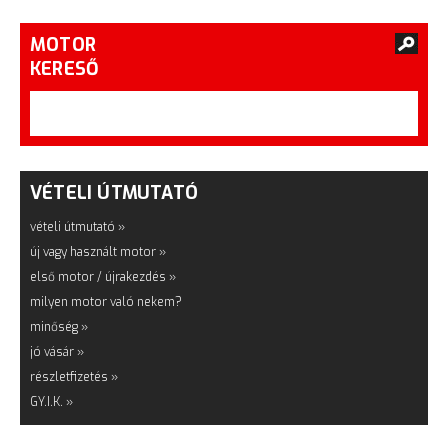
MOTOR
KERESŐ
VÉTELI ÚTMUTATÓ
vételi útmutató »
új vagy használt motor »
első motor / újrakezdés »
milyen motor való nekem?
minőség »
jó vásár »
részletfizetés »
GY.I.K. »