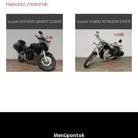
Hasonló motorok:
Suzuki GSF650S BANDIT (2005)
Suzuki VS800 INTRUDER (1997)
Menüpontok