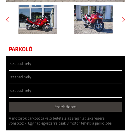
PARKOLÓ
szabad hely
szabad hely
szabad hely
érdeklődöm
A motorok parkolóba való betétele az árajánlat lekérésére
vonatkozik. Egy nap egyszerre csak 3 motor tehető a parkolóba.