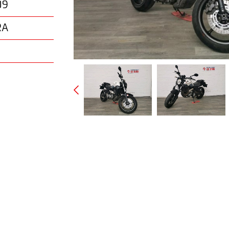
09
RA