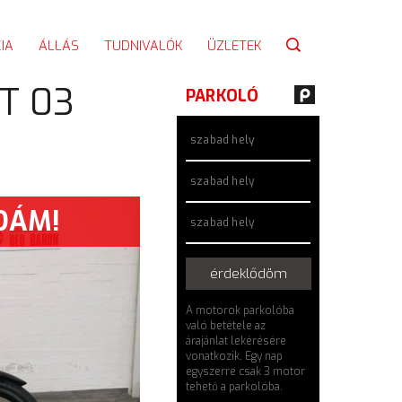
IA
ÁLLÁS
TUDNIVALÓK
ÜZLETEK
T 03
PARKOLÓ
szabad hely
szabad hely
DÁM!
szabad hely
érdeklődöm
A motorok parkolóba
való betétele az
árajánlat lekérésére
vonatkozik. Egy nap
egyszerre csak 3 motor
tehető a parkolóba.