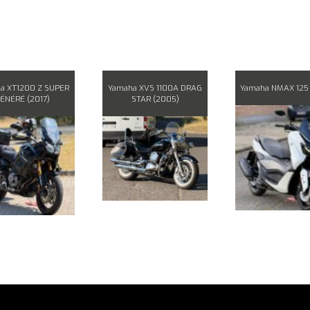
a XT1200 Z SUPER
Yamaha XVS 1100A DRAG
Yamaha NMAX 125 
ÉNÉRÉ (2017)
STAR (2005)