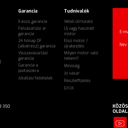
Garancia
Tudnivalók
Írásos garancia
Vételi útmutató
Felvásárlási ár
Új vagy használt
E-ma
garancia
motor
24 hónap DF
Első motor /
Név
(alkatrész) garancia
újrakezdés
Visszavásárlási
Milyen motor való
garancia
nekem?
g
Garancia a
Minőség
javításokra
Jó vásár
Jótállási feltételek
Részletfizetés
GY.I.K.
KÖZÖS
8 350
OLDAL