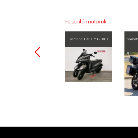
Hasonló motorok:
Yamaha VINO (2023)
Yamaha TRICITY (2018)
Yamah
T