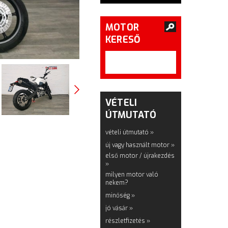
MOTOR
KERESŐ
VÉTELI
ÚTMUTATÓ
vételi útmutató »
új vagy használt motor »
első motor / újrakezdés
»
milyen motor való
nekem?
minőség »
jó vásár »
részletfizetés »