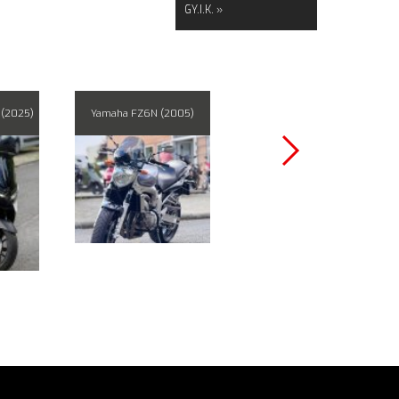
GY.I.K. »
(2025)
Yamaha FZ6N (2005)
Yamaha XSR 125 (2023)