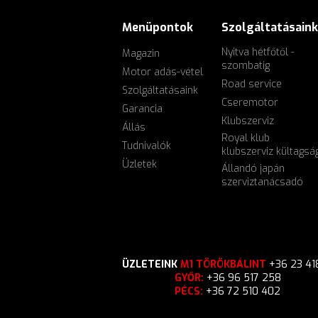
Menüpontok
Szolgáltatásaink
Nyitva hétfőtől -
Magazin
szombatig
Motor adás-vétel
Road service
Szolgáltatásaink
Cseremotor
Garancia
Klubszerviz
Állás
Royal klub
Tudnivalók
klubszerviz kültagsá
Üzletek
Állandó japán
szerviztanácsadó
ÜZLETEINK
M1 TÖRÖKBÁLINT
+36 23 41
GYŐR:
+36 96 517 258
PÉCS:
+36 72 510 402