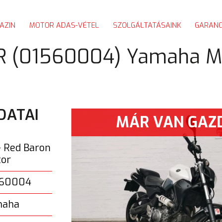
AZIN
MOTOR ADAS-VÉTEL
SZOLGÁLTATÁSAINK
GARANC
ELADÓ MOTOROK
 (01560004) Yamaha M
MOTORT VESZÜNK
KORÁBBI MOTORJAINK
DATAI
MÁR VAN GAZ
- Red Baron
or
560004
maha