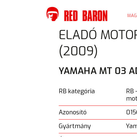
MAG
KORÁBBI TÚRÁINK
ELADÓ MOTOR
(2009)
YAMAHA MT 03 A
RB kategória
RB 
mot
Azonosító
01
Gyártmány
Ya