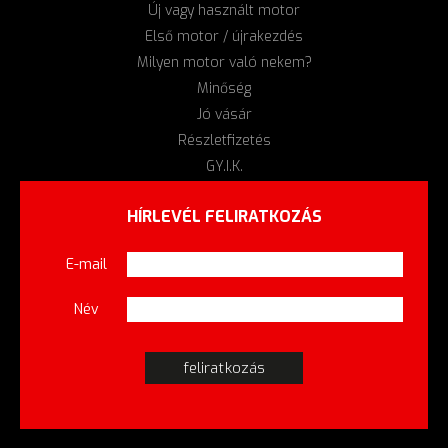
Új vagy használt motor
Első motor / újrakezdés
Milyen motor való nekem?
Minőség
Jó vásár
Részletfizetés
GY.I.K.
HÍRLEVÉL FELIRATKOZÁS
E-mail
Név