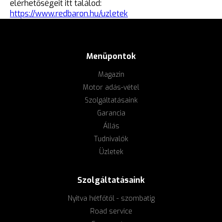
elérhetőségeit itt találod:
https://www.redbaron.hu/uzletek
Menüpontok
Magazin
Motor adás-vétel
Szolgáltatásaink
Garancia
Állás
Tudnivalók
Üzletek
Szolgáltatásaink
Nyitva hétfőtől - szombatig
Road service