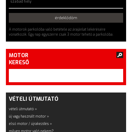
szabad hely
érdeklődöm
A motorok parkolóba való betétele az árajánlat lekérésére
vonatkozik. Egy nap egyszerre csak 3 motor tehető a parkolóba.
MOTOR
KERESŐ
VÉTELI ÚTMUTATÓ
vételi útmutató »
új vagy használt motor »
első motor / újrakezdés »
milyen motor való nekem?