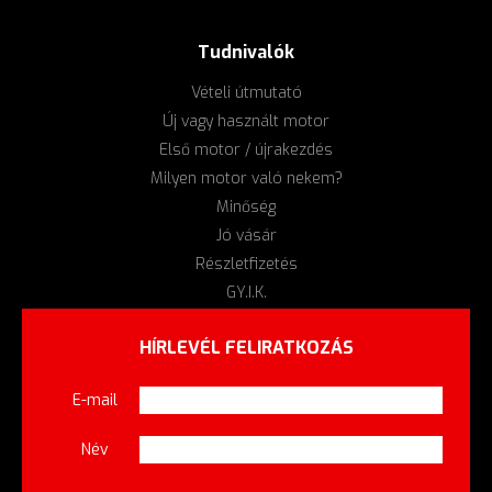
Tudnivalók
Vételi útmutató
Új vagy használt motor
Első motor / újrakezdés
Milyen motor való nekem?
Minőség
Jó vásár
Részletfizetés
GY.I.K.
HÍRLEVÉL FELIRATKOZÁS
E-mail
Név