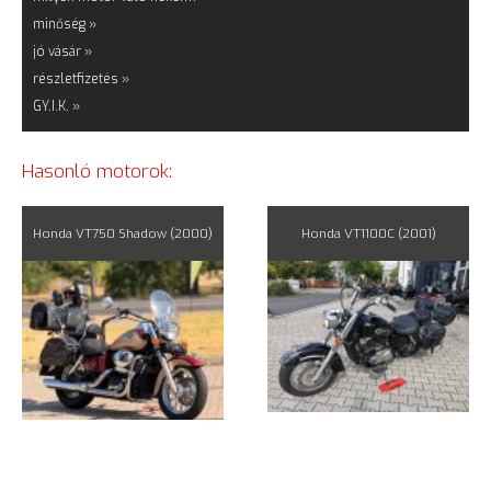
minőség »
jó vásár »
részletfizetés »
GY.I.K. »
Hasonló motorok:
Honda VT750 Shadow (2000)
Honda VT1100C (2001)