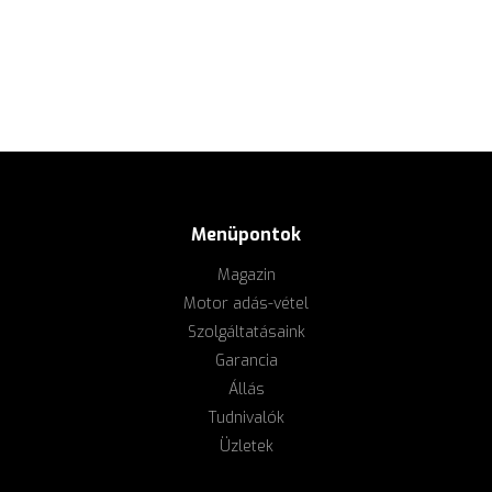
Menüpontok
Magazin
Motor adás-vétel
Szolgáltatásaink
Garancia
Állás
Tudnivalók
Üzletek