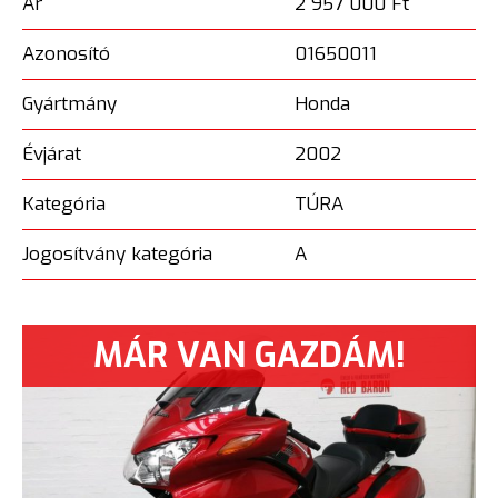
Ár
2 957 000 Ft
Azonosító
01650011
Gyártmány
Honda
Évjárat
2002
Kategória
TÚRA
Jogosítvány kategória
A
MÁR VAN GAZDÁM!