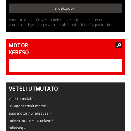
érdeklődöm
A motorok parkolóba való betétele az árajánlat lekérésére
vonatkozik. Egy nap egyszerre csak 3 motor tehető a parkolóba.
MOTOR
KERESŐ
VÉTELI ÚTMUTATÓ
vételi útmutató »
új vagy használt motor »
első motor / újrakezdés »
milyen motor való nekem?
minőség »