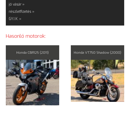
jó vásár »
részletfizetés »
GY.I.K. »
Hasonló motorok:
Honda CBR125 (2011)
Honda VT750 Shadow (2000)