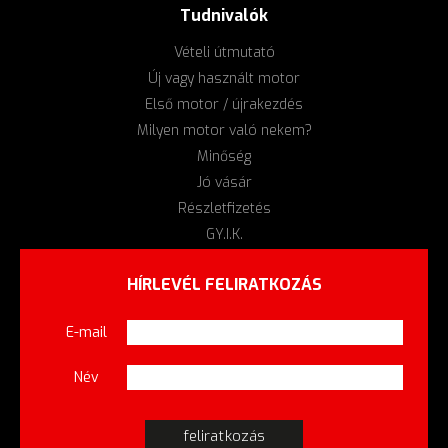
Tudnivalók
Vételi útmutató
Új vagy használt motor
Első motor / újrakezdés
Milyen motor való nekem?
Minőség
Jó vásár
Részletfizetés
GY.I.K.
HÍRLEVÉL FELIRATKOZÁS
E-mail
Név