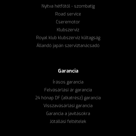
Nyitva hétfőtől - szombatig
Road service
Cseremotor
Klubszerviz
Royal klub klubszerviz kültagság
Állandó japán szerviztanácsadó
Garancia
Írásos garancia
Felvásárlási ár garancia
24 hónap DF (alkatrész) garancia
Visszavásárlási garancia
Garancia a javításokra
Jótállási feltételek