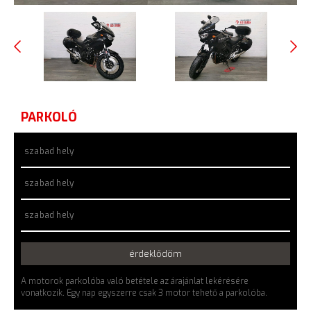
PARKOLÓ
szabad hely
szabad hely
szabad hely
érdeklődöm
A motorok parkolóba való betétele az árajánlat lekérésére
vonatkozik. Egy nap egyszerre csak 3 motor tehető a parkolóba.