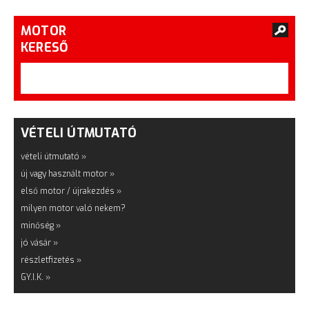
MOTOR
KERESŐ
VÉTELI ÚTMUTATÓ
vételi útmutató »
új vagy használt motor »
első motor / újrakezdés »
milyen motor való nekem?
minőség »
jó vásár »
részletfizetés »
GY.I.K. »