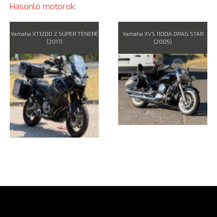
Hasonló motorok:
Yamaha XT1200 Z SUPER TÉNÉRÉ
Yamaha XVS 1100A DRAG STAR
(2017)
(2005)