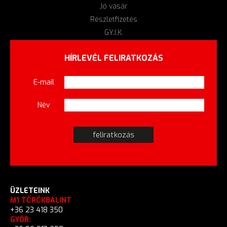
Jó vásár
Részletfizetés
GY.I.K.
HÍRLEVÉL FELIRATKOZÁS
E-mail
Név
ÜZLETEINK
M1 TÖRÖKBÁLINT
+36 23 418 350
GYŐR: