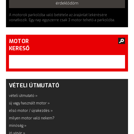
érdeklődöm
A motorok parkolóba való betétele az árajánlat lekérésére
vonatkozik. Egy nap egyszerre csak 3 motor tehető a parkolóba.
MOTOR
KERESŐ
VÉTELI ÚTMUTATÓ
vételi útmutató »
új vagy használt motor »
első motor / újrakezdés »
milyen motor való nekem?
minőség »
jó vásár »