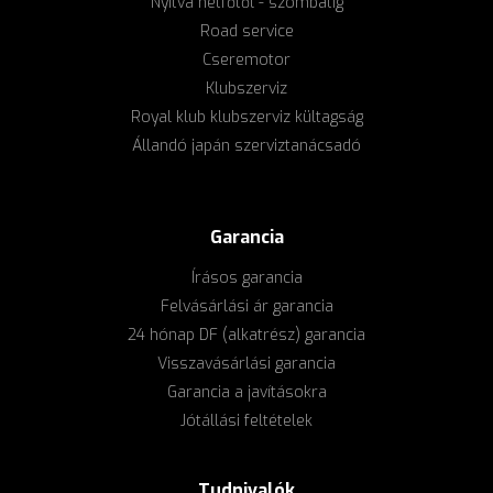
Nyitva hétfőtől - szombatig
Road service
Cseremotor
Klubszerviz
Royal klub klubszerviz kültagság
Állandó japán szerviztanácsadó
Garancia
Írásos garancia
Felvásárlási ár garancia
24 hónap DF (alkatrész) garancia
Visszavásárlási garancia
Garancia a javításokra
Jótállási feltételek
Tudnivalók