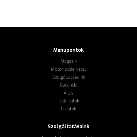
Menüpontok
Magazin
Motor adás-vétel
Szolgáltatásaink
Garancia
Állás
Tudnivalók
Üzletek
Szolgáltatásaink