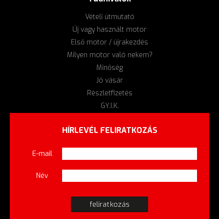
Vételi útmutató
Új vagy használt motor
Első motor / újrakezdés
Milyen motor való nekem?
Minőség
Jó vásár
Részletfizetés
GY.I.K.
HÍRLEVÉL FELIRATKOZÁS
E-mail
Név