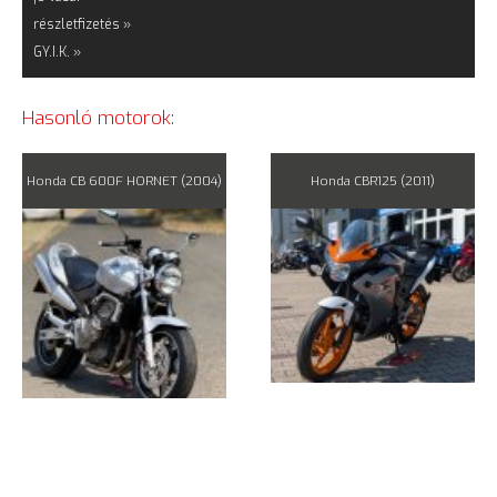
részletfizetés »
GY.I.K. »
Hasonló motorok:
Honda CB 600F HORNET (2004)
Honda CBR125 (2011)