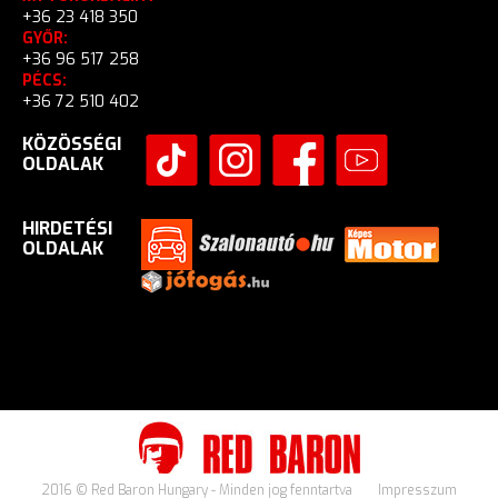
+36 23 418 350
GYŐR:
+36 96 517 258
PÉCS:
+36 72 510 402
KÖZÖSSÉGI
OLDALAK
HIRDETÉSI
OLDALAK
2016 © Red Baron Hungary - Minden jog fenntartva
Impresszum