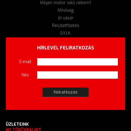
Milyen motor való nekem?
Minőség
Jó vásár
Részletfizetés
GY.I.K.
HÍRLEVÉL FELIRATKOZÁS
E-mail
Név
ÜZLETEINK
M1 TÖRÖKBÁLINT