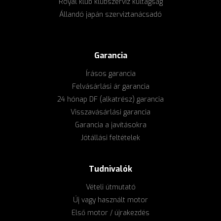
Royal klub klubszerviz kültagság
Állandó japán szerviztanácsadó
Garancia
Írásos garancia
Felvásárlási ár garancia
24 hónap DF (alkatrész) garancia
Visszavásárlási garancia
Garancia a javításokra
Jótállási feltételek
Tudnivalók
Vételi útmutató
Új vagy használt motor
Első motor / újrakezdés