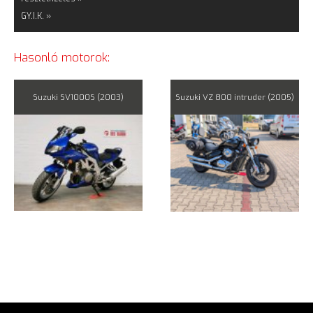
GY.I.K. »
Hasonló motorok:
Suzuki SV1000S (2003)
Suzuki VZ 800 intruder (2005)