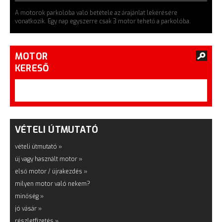
A motorok parkolóba való betétele az árajánlat lekérésére
vonatkozik. Egy nap egyszerre csak 3 motor tehető a parkolóba.
MOTOR
KERESŐ
VÉTELI ÚTMUTATÓ
vételi útmutató »
új vagy használt motor »
első motor / újrakezdés »
milyen motor való nekem?
minőség »
jó vásár »
részletfizetés »