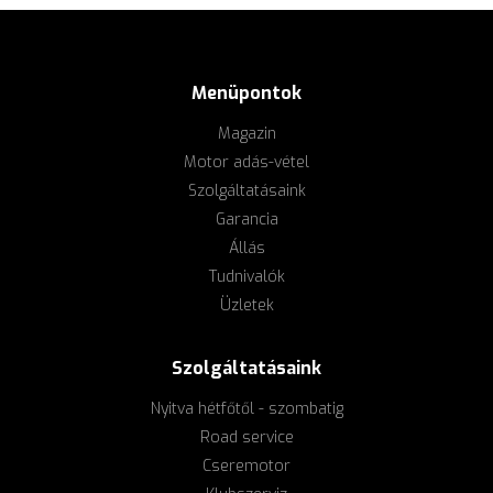
Menüpontok
Magazin
Motor adás-vétel
Szolgáltatásaink
Garancia
Állás
Tudnivalók
Üzletek
Szolgáltatásaink
Nyitva hétfőtől - szombatig
Road service
Cseremotor