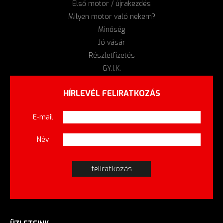
Első motor / újrakezdés
Milyen motor való nekem?
Minőség
Jó vásár
Részletfizetés
GY.I.K.
HÍRLEVÉL FELIRATKOZÁS
E-mail
Név