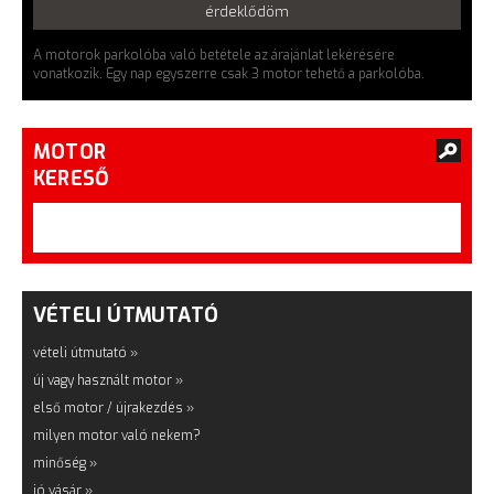
érdeklődöm
A motorok parkolóba való betétele az árajánlat lekérésére
vonatkozik. Egy nap egyszerre csak 3 motor tehető a parkolóba.
MOTOR
KERESŐ
VÉTELI ÚTMUTATÓ
vételi útmutató »
új vagy használt motor »
első motor / újrakezdés »
milyen motor való nekem?
minőség »
jó vásár »