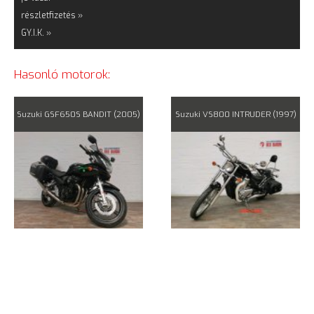
részletfizetés »
GY.I.K. »
Hasonló motorok:
Suzuki GSF650S BANDIT (2005)
Suzuki VS800 INTRUDER (1997)