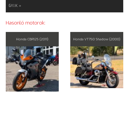
GY.I.K. »
Hasonló motorok:
Honda CBR125 (2011)
Honda VT750 Shadow (2000)