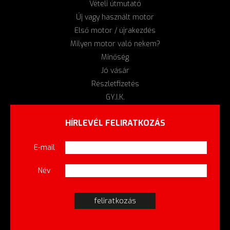
Vételi útmutató
Új vagy használt motor
Első motor / újrakezdés
Milyen motor való nekem?
Minőség
Jó vásár
Részletfizetés
GY.I.K.
HÍRLEVÉL FELIRATKOZÁS
E-mail
Név