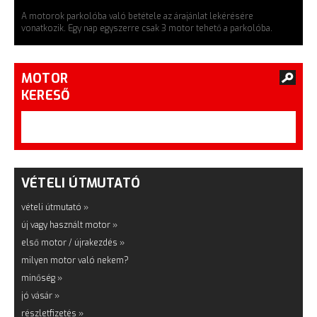
A motorok parkolóba való betétele az árajánlat lekérésére
vonatkozik. Egy nap egyszerre csak 3 motor tehető a parkolóba.
MOTOR
KERESŐ
VÉTELI ÚTMUTATÓ
vételi útmutató »
új vagy használt motor »
első motor / újrakezdés »
milyen motor való nekem?
minőség »
jó vásár »
részletfizetés »