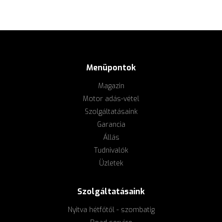
Menüpontok
Magazin
Motor adás-vétel
Szolgáltatásaink
Garancia
Állás
Tudnivalók
Üzletek
Szolgáltatásaink
Nyitva hétfőtől - szombatig