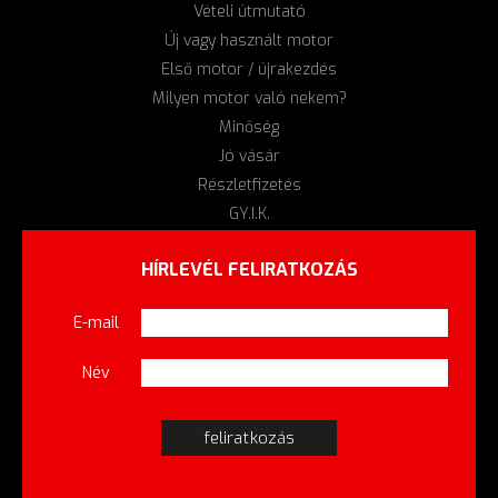
Vételi útmutató
Új vagy használt motor
Első motor / újrakezdés
Milyen motor való nekem?
Minőség
Jó vásár
Részletfizetés
GY.I.K.
HÍRLEVÉL FELIRATKOZÁS
E-mail
Név