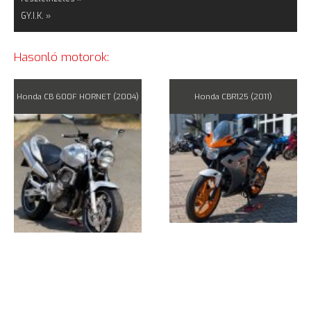
GY.I.K. »
Hasonló motorok:
Honda CB 600F HORNET (2004)
Honda CBR125 (2011)