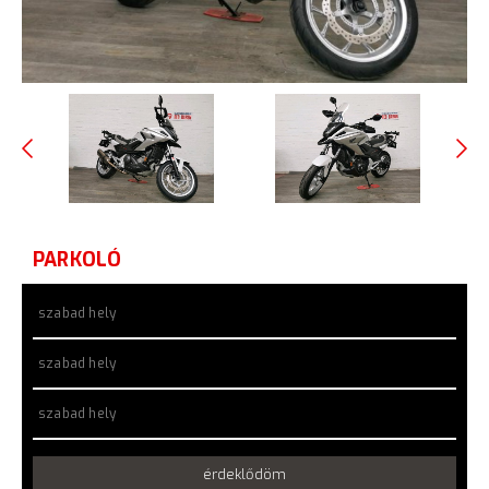
PARKOLÓ
szabad hely
szabad hely
szabad hely
érdeklődöm