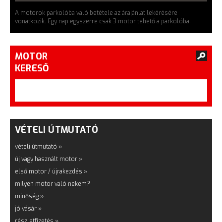
A motorok parkolóba való betétele az árajánlat lekérésére
vonatkozik. Egy nap egyszerre csak 3 motor tehető a parkolóba.
MOTOR
KERESŐ
VÉTELI ÚTMUTATÓ
vételi útmutató »
új vagy használt motor »
első motor / újrakezdés »
milyen motor való nekem?
minőség »
jó vásár »
részletfizetés »