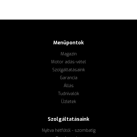
Menüpontok
Magazin
Motor adás-vétel
Szolgáltatásaink
Garancia
Állás
Tudnivalók
Üzletek
Szolgáltatásaink
Nyitva hétfőtől - szombatig