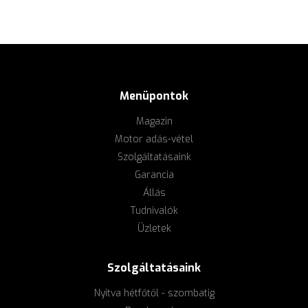
Menüpontok
Magazin
Motor adás-vétel
Szolgáltatásaink
Garancia
Állás
Tudnivalók
Üzletek
Szolgáltatásaink
Nyitva hétfőtől - szombatig