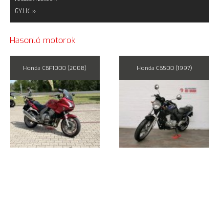
GY.I.K. »
Hasonló motorok:
Honda CBF1000 (2008)
Honda CB500 (1997)