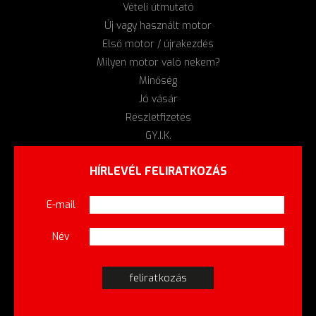
Vételi útmutató
Új vagy használt motor
Első motor / újrakezdés
Milyen motor való nekem?
Minőség
Jó vásár
Részletfizetés
GY.I.K.
HÍRLEVÉL FELIRATKOZÁS
E-mail
Név