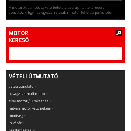
A motorok parkolóba való betétele az árajánlat lekérésére
vonatkozik. Egy nap egyszerre csak 3 motor tehető a parkolóba.
MOTOR
KERESŐ
VÉTELI ÚTMUTATÓ
vételi útmutató »
új vagy használt motor »
első motor / újrakezdés »
milyen motor való nekem?
minőség »
jó vásár »
részletfizetés »