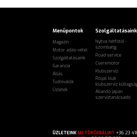
Menüpontok
Szolgáltatásaink
Nyitva hétfőtől -
Magazin
szombatig
Motor adás-vétel
Road service
Szolgáltatásaink
Cseremotor
Garancia
Klubszerviz
Állás
Royal klub
Tudnivalók
klubszerviz kültagsá
Üzletek
Állandó japán
szerviztanácsadó
ÜZLETEINK
M1 TÖRÖKBÁLINT
+36 23 41