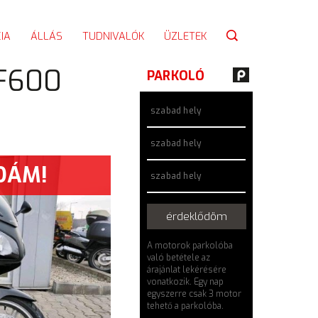
IA
ÁLLÁS
TUDNIVALÓK
ÜZLETEK
F600
PARKOLÓ
szabad hely
szabad hely
DÁM!
szabad hely
érdeklődöm
A motorok parkolóba
való betétele az
árajánlat lekérésére
vonatkozik. Egy nap
egyszerre csak 3 motor
tehető a parkolóba.