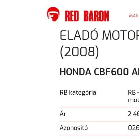
MAG
KORÁBBI TÚRÁINK
ELADÓ MOTOR
(2008)
HONDA CBF600 A
RB kategória
RB 
mot
Ár
2 4
Azonosító
02