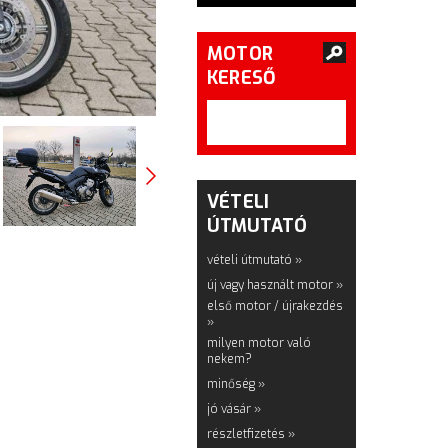
MOTOR
KERESŐ
VÉTELI
ÚTMUTATÓ
vételi útmutató »
új vagy használt motor »
első motor / újrakezdés
»
milyen motor való
nekem?
minőség »
jó vásár »
részletfizetés »