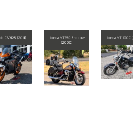
a CBR125 (2011)
Honda VT750 Shadow
Honda VT1100C (
(2000)