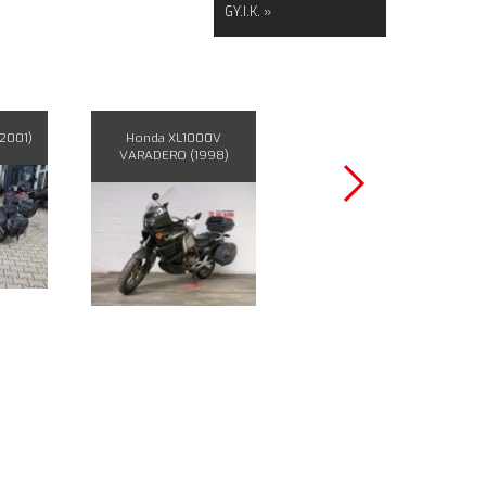
GY.I.K. »
2001)
Honda XL1000V
Honda VT750 C Shadow
VARADERO (1998)
(2004)