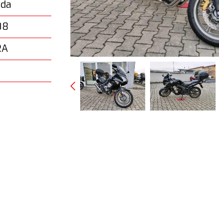
da
08
RA