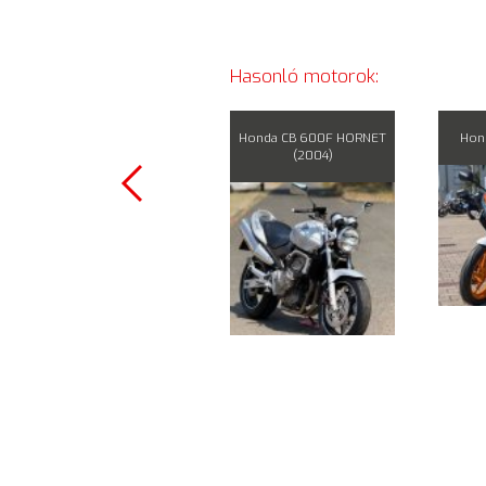
Hasonló motorok:
Honda CBR1000RR (2011)
Honda CB 600F HORNET
Hond
(2004)