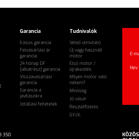
Garancia
Tudnivalók
Írásos garancia
Vételi útmutató
Felvásárlási ár
Új vagy használt
E-ma
garancia
motor
24 hónap DF
Első motor /
Név
(alkatrész) garancia
újrakezdés
Visszavásárlási
Milyen motor való
garancia
nekem?
g
Garancia a
Minőség
javításokra
Jó vásár
Jótállási feltételek
Részletfizetés
GY.I.K.
KÖZÖS
8 350